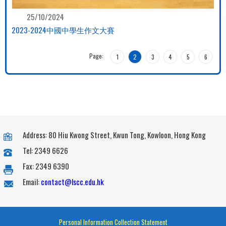
25/10/2024
2023-2024中國中學生作文大賽
Page:
1
2
3
4
5
6
Address: 80 Hiu Kwong Street, Kwun Tong, Kowloon, Hong Kong
Tel: 2349 6626
Fax: 2349 6390
Email:
contact@lscc.edu.hk
Personal Information Collection Statement