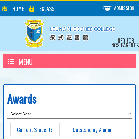
ADMISSION
HOME
ECLASS
INFO FOR
NCS PARENTS
MENU
Awards
Current Students
Outstanding Alumni