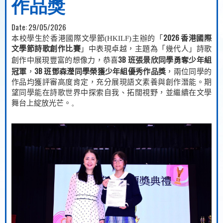
作品獎
Date:
29/05/2026
2026
本校學生於香港國際文學節
(HKILF)
主辦的「
香港國際
文學節詩歌創作比賽
」中表現卓越，主題為「幾代人」詩歌
3B
創作中展現豐富的想像力，恭喜
班張景欣同學勇奪少年組
3B
冠軍
，
班鄧森瀅同學榮獲少年組優秀作品獎
，兩位同學的
作品均獲評審高度肯定，充分展現語文素養與創作潛能。期
望同學能在詩歌世界中探索自我、拓闊視野，並繼續在文學
舞台上綻放光芒。
。