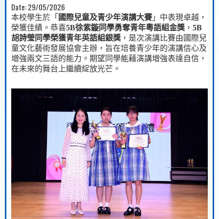
Date:
29/05/2026
本校學生於「
國際兒童及青少年演講大賽
」中表現卓越，
榮獲佳績。恭喜
5B
徐紫鏇同學勇奪青年粵語組金獎
，
5B
胡詩瑩同學榮獲青年英語組銀獎
，是次演講比賽由國際兒
童文化藝術發展協會主辦，旨在培養青少年的演講信心及
增強兩文三語的能力。期望同學能藉演講增強表達自信，
在未來的舞台上繼續綻放光芒。