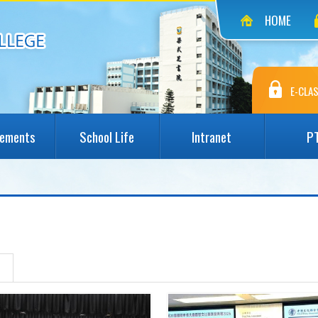
HOME
E-CLAS
vements
School Life
Intranet
P