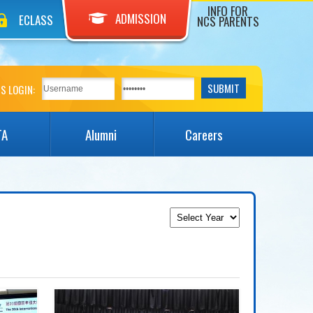
INFO FOR
ADMISSION
ECLASS
NCS PARENTS
S LOGIN:
TA
Alumni
Careers