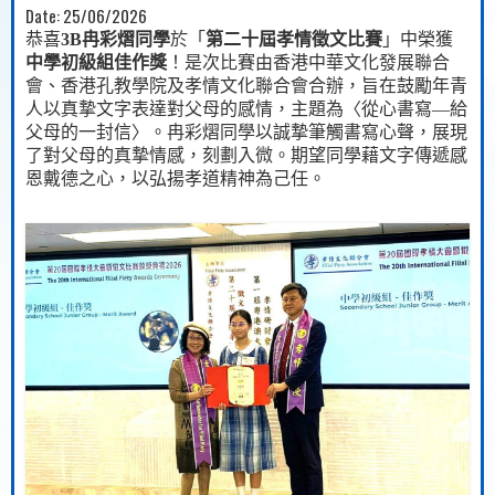
Date:
25/06/2026
恭喜
3B
冉彩熠同學
於「
第二十屆孝情徵文比賽
」中榮獲
中學初級組佳作獎
！是次比賽由香港中華文化發展聯合
會、香港孔教學院及孝情文化聯合會合辦，旨在鼓勵年青
人以真摯文字表達對父母的感情，主題為〈從心書寫
—
給
父母的一封信〉。冉彩熠同學以誠摯筆觸書寫心聲，展現
了對父母的真摯情感，刻劃入微。期望同學藉文字傳遞感
恩戴德之心，以弘揚孝道精神為己任。