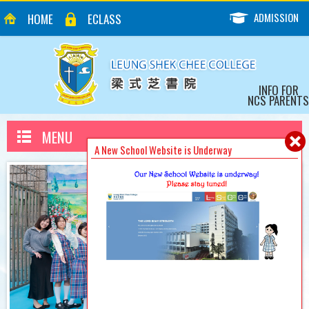
ADMISSION
HOME
ECLASS
INFO FOR
NCS PARENTS
MENU
A New School Website is Underway