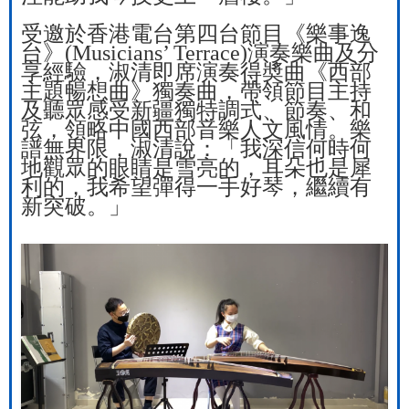
受邀於香港電台第四台節目《樂事逸
台》
(Musicians’ Terrace)
演奏樂曲及分
享經驗，淑清即席演奏得奬曲
《西部
主題暢想曲》獨奏曲，帶領節目主持
及聽眾感受新疆獨特調式、節奏、和
弦，領略中國西部音樂人文風情。樂
譜無界限，淑清說：「我深信何時何
地
觀眾的眼睛是雪亮的，耳朵也是犀
利的，我希望彈得一手好琴，繼續有
新突破。」