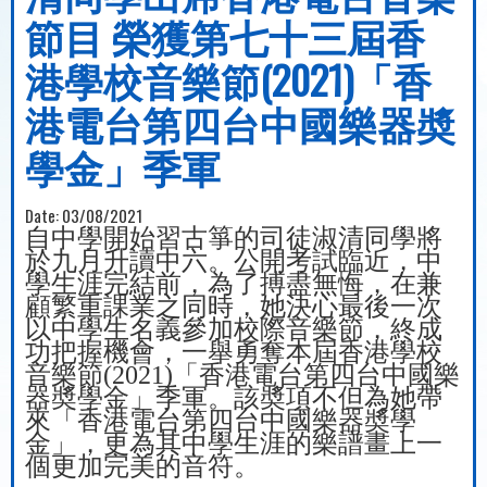
節目 榮獲第七十三屆香
港學校音樂節(2021)「香
港電台第四台中國樂器奬
學金」季軍
Date:
03/08/2021
自中學開始習古箏的司徒淑清同學將
於九月升讀中六。公開考試臨近，中
學生涯完結前，為了搏盡無悔，在兼
顧繁重課業之同時，她決心
最後一次
以中學生名義參加校際音樂節，終成
功把握機會，一舉勇奪本屆
香港學校
音樂節
(2021)
「香港電台第四台中國樂
器奬學金」季軍。該
奬項不但為她帶
來
「香港電台第四台中國樂器奬學
金」，更
為其中學生涯的樂譜畫上一
個更加完美的音符。