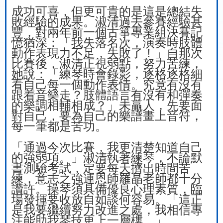
成功可喜，但更可貴的是這是總結失
敗經驗的成果。淑清過去參賽經驗甚
豐，對兩年前一個古箏專業組決賽記
憶猶深：「我失落名次，演奏時肢體
動作表現力不足，失敗了！」自那次
比賽後，淑清正視弱點，努力苦練，
她說：「練琴時會錄影，逐格逐格細
看自己每一個動作表情。究竟有沒有
跟
着音樂走？肢體語言有沒有和彈奏
的樂調相輔相成？」未贏人，先要面
對自己，要為自己的樂譜畫上音符，
每一筆都是苦功。
「通過今次比賽，我更清楚知道自己
的強弱項。」淑清執著練琴，
不論默
書測驗考試，定要每天擠出時間苦
練，意志之強連恩師
羅晶老師
都十分
讚許。操琴須具備優良心理素質，臨
場發揮要收放自如談何容易。「這正
是我要繼續努力改進之處，我相信專
注能助我琴技更上一層樓。」