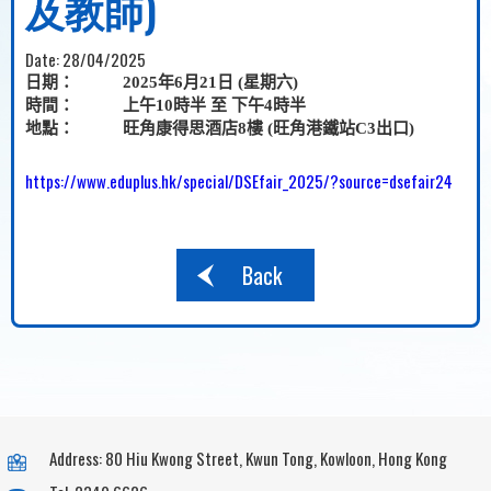
及教師)
Date:
28/04/2025
日期：
2025
年
6
月
21
日
(
星期六
)
時間：
上午
10
時半
至
下午
4
時半
地點：
旺角康得思酒店
8
樓
(
旺角港鐵站
C3
出口
)
https://www.eduplus.hk/special/DSEfair_2025/?source=dsefair24
Back
Address: 80 Hiu Kwong Street, Kwun Tong, Kowloon, Hong Kong