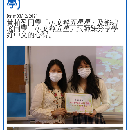
學)
Date:
03/12/2021
黃柏盈同學「
中文科五星星」
及鄧碧
瑤同學「
中文科五星」
跟師妹分享學
好中文的心得。