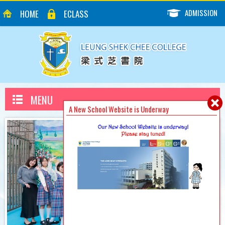
ADMISSION
HOME
ECLASS
MENU
A New School Website is Underway