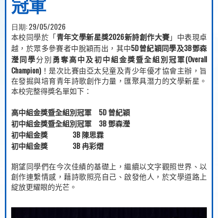
冠軍
日期:
29/05/2026
2026
本校同學於「
青年文學新星獎
新詩創作大賽
」中表現卓
5D
3B
越，於眾多參賽者中脫穎而出，其中
曾紀穎同學及
鄧森
(Overall
瀅同學
分別
勇奪高中及初中組金獎暨全組別冠軍
Champion)
！是次比賽由亞太兒童及青少年優才協會主辦，旨
在發掘與培育青年詩歌創作力量，匯聚具潛力的文學新星。
本校完整得獎名單如下：
5D
高中組金獎暨全組別冠軍
曾紀穎
3B
初中組金獎暨全組別冠軍
鄧森瀅
3B
初中組金獎
陳思霖
3B
初中組金獎
冉彩熠
期望同學們在今次佳績的基礎上，繼續以文字觀照世界、以
創作連繫情感，藉詩歌照亮自己、啟發他人，於文學道路上
綻放更耀眼的光芒。